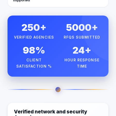
250+
5000+
VERIFIED AGENCIES
RFQS SUBMITTED
98%
24+
CLIENT
HOUR RESPONSE
SATISFACTION %
TIME
Verified network and security