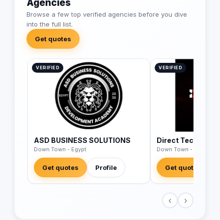
Agencies
Browse a few top verified agencies before you dive
into the full list.
Get quotes
VERIFIED
VERIFIED
ASD BUSINESS SOLUTIONS
Direct Technolog
Down Town - Egypt
Down Town - Egypt
Get quotes
Profile
Get quotes
‹
›