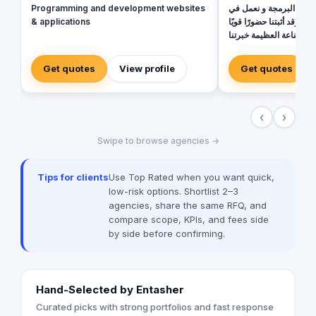
Programming and development websites
ال البرمجة و نعمل في
& applications
لأسواق العربية منذ ٢٢ سنة وقد أثبتنا حضورًا قويًا
ونجاحًا باهرًا في هذه الصناعة العظيمة خبرتنا
 في البرمجة والتكنولوجيا
اجحة مع مجموعة كبيرة من
Get quotes
View profile
Get quotes
فة والمشهورة في الأسواق
تجعلنا الخيار الأمثل لتلبية
يق أهدافهم بأفضل واحدث
‹
›
البرمجية. فريق العمل لدينا هو عبارة عن
والمتخصصين في مجالات
Swipe to browse agencies →
ا بتنفيذ المشاريع بكفاءة
بية متطلبات عملائنا بدقة
Tips for clients
Use Top Rated when you want quick,
low-risk options. Shortlist 2–3
agencies, share the same RFQ, and
compare scope, KPIs, and fees side
by side before confirming.
Hand-Selected by Entasher
Curated picks with strong portfolios and fast response