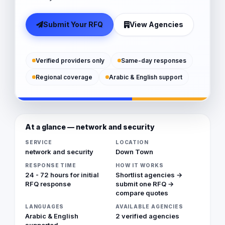
Submit Your RFQ
View Agencies
Verified providers only
Same-day responses
Regional coverage
Arabic & English support
At a glance — network and security
SERVICE
LOCATION
network and security
Down Town
RESPONSE TIME
HOW IT WORKS
24 - 72 hours for initial
Shortlist agencies →
RFQ response
submit one RFQ →
compare quotes
LANGUAGES
AVAILABLE AGENCIES
Arabic & English
2 verified agencies
supported