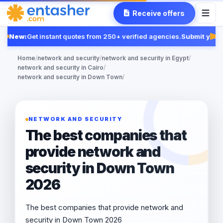
Receive offers
New:
Get instant quotes from 250+ verified agencies.
Submit your 
Fea
Home
/
network and security
/
network and security in Egypt
/
network and security in Cairo
/
network and security in Down Town
/
NETWORK AND SECURITY
The best companies that
provide network and
security in Down Town
2026
The best companies that provide network and
security in Down Town 2026