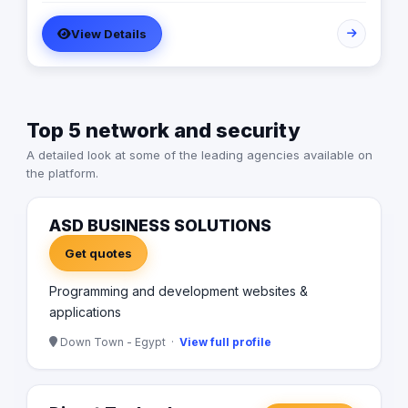
العلامات التجارية المعروفة والمشهورة في الأسواق العربية
View Details
والعالمية تجعلنا الخيار الأمثل لتلبية احتياجات العملاء وتحقيق
أهدافهم بأفضل واحدث الحلول البرمجية. فريق العمل لدينا هو
عبارة عن مجموعة من المبدعين والمتخصصين في مجالات متعددة
، مما يسمح لنا بتنفيذ المشاريع بكفاءة وجودة عالية وبما يضمن
تلبية متطلبات عملائنا بدقة ووفقًا لأعلى معايير الجودة والأمان
Top 5 network and security
المعتمدة عالمياً.
A detailed look at some of the leading agencies available on
the platform.
ASD BUSINESS SOLUTIONS
Get quotes
Programming and development websites &
applications
Down Town - Egypt ·
View full profile