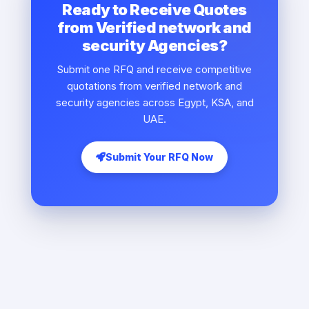
Ready to Receive Quotes
from Verified network and
security Agencies?
Submit one RFQ and receive competitive
quotations from verified network and
security agencies across Egypt, KSA, and
UAE.
Submit Your RFQ Now