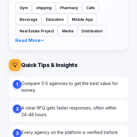
Gym
shipping
Pharmacy
Cafe
Beverage
Education
Mobile App
Real Estate Project
Media
Distribution
Read More
💡
Quick Tips & Insights
Compare 3-5 agencies to get the best value for
1
money.
A clear RFQ gets faster responses, often within
2
24-48 hours.
Every agency on the platform is verified before
3