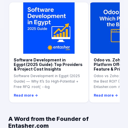
Software Development in
Odoo vs. Zoho (
Egypt (2025 Guide): Top Providers
Platform Offers 
& Project Cost Insights
Feature & Prici
Software Development in Egypt (2025
Odoo vs Zoho: Whic
Guide) — Why It’s So High‑Potential +
the Best ROI? (2025
Free RFQ :root{ --bg
Entasher.com :root{
Read more →
Read more →
A Word from the Founder of
Entasher.com