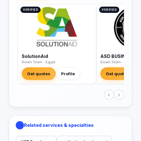
VERIFIED
VERIFIED
SolutionAid
ASD BUSINESS S
Down Town - Egypt
Down Town - Egypt
Get quotes
Profile
Get quotes
‹
›
Related services & specialties