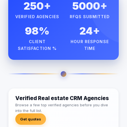
250+
5000+
VERIFIED AGENCIES
RFQS SUBMITTED
98%
24+
CLIENT
HOUR RESPONSE
SATISFACTION %
TIME
Verified Real estate CRM Agencies
Browse a few top verified agencies before you dive
into the full list.
Get quotes