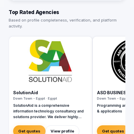
Top Rated Agencies
Based on profile completeness, verification, and platform
activity.
SolutionAid
ASD BUSINESS S
Down Town - Egypt · Egypt
Down Town - Egypt · E
SolutionAid is a comprehensive
Programming and de
information technology consultancy and
& applications
solutions provider. We deliver highly
responsive and innovative solutions that
enable clients to align their IT strategy
Get quotes
View profile
Get quotes
with their business goals and effectively