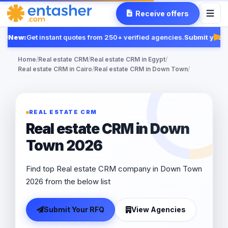
Receive offers
New:
Get instant quotes from 250+ verified agencies.
Submit your 
Fea
Home
/
Real estate CRM
/
Real estate CRM in Egypt
/
Real estate CRM in Cairo
/
Real estate CRM in Down Town
/
REAL ESTATE CRM
Real estate CRM in Down
Town 2026
Find top Real estate CRM company in Down Town
2026 from the below list
Submit Your RFQ
View Agencies