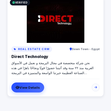
VERIFIED
REAL ESTATE CRM
Down Town - Egypt
Direct Technology
نحن شركة متخصصة في مجال البرمجة و نعمل في الأسواق
العربية منذ ٢٢ سنة وقد أثبتنا حضورًا قويًا ونجاحًا باهرًا في هذه
الصناعة العظيمة خبرتنا الواسعة والمتميزة في البرمجة
والتكنولوجيا ، وسابقة أعمالنا الناجحة مع مجموعة كبيرة من
العلامات التجارية المعروفة والمشهورة في الأسواق العربية
View Details
والعالمية تجعلنا الخيار الأمثل لتلبية احتياجات العملاء وتحقيق
أهدافهم بأفضل واحدث الحلول البرمجية. فريق العمل لدينا هو
عبارة عن مجموعة من المبدعين والمتخصصين في مجالات متعددة
، مما يسمح لنا بتنفيذ المشاريع بكفاءة وجودة عالية وبما يضمن
تلبية متطلبات عملائنا بدقة ووفقًا لأعلى معايير الجودة والأمان