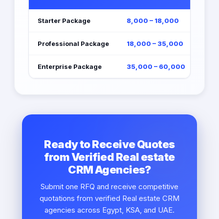
Starter Package
8,000 – 18,000
Professional Package
18,000 – 35,000
Enterprise Package
35,000 – 60,000
Ready to Receive Quotes
from Verified Real estate
CRM Agencies?
Submit one RFQ and receive competitive
quotations from verified Real estate CRM
agencies across Egypt, KSA, and UAE.