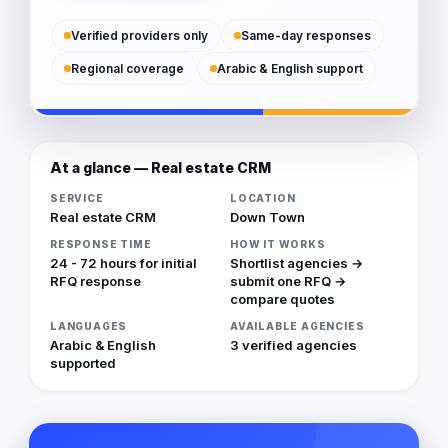
Verified providers only
Same-day responses
Regional coverage
Arabic & English support
At a glance — Real estate CRM
SERVICE
LOCATION
Real estate CRM
Down Town
RESPONSE TIME
HOW IT WORKS
24 - 72 hours for initial
Shortlist agencies →
RFQ response
submit one RFQ →
compare quotes
LANGUAGES
AVAILABLE AGENCIES
Arabic & English
3 verified agencies
supported