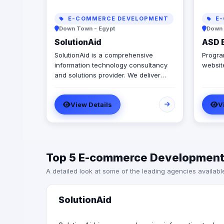
E-COMMERCE DEVELOPMENT
E-
Down Town - Egypt
Down 
SolutionAid
ASD 
SolutionAid is a comprehensive
Progra
information technology consultancy
websit
and solutions provider. We deliver
highly responsive and innovative
solutions that enable clients to align
View Details
V
their IT strategy with their business
goals and effectively address their
most critical IT needs.
Top 5 E-commerce Developmen
A detailed look at some of the leading agencies availabl
SolutionAid