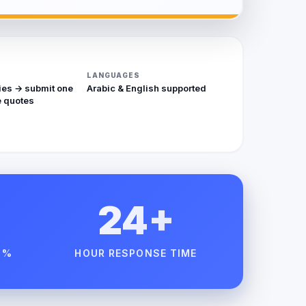
LANGUAGES
ies → submit one
Arabic & English supported
 quotes
24+
 %
HOUR RESPONSE TIME