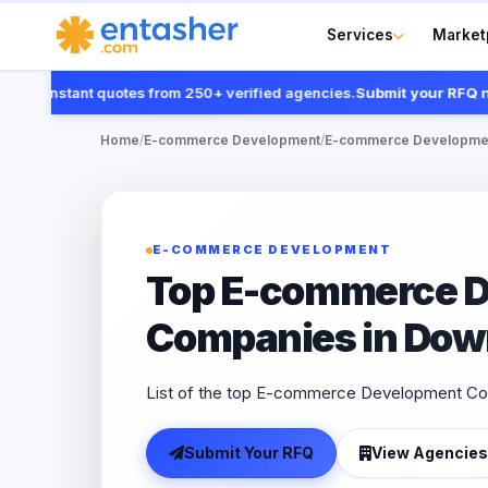
Services
Market
t instant quotes from 250+ verified agencies.
Submit your RFQ now
Home
/
E-commerce Development
/
E-commerce Developmen
E-COMMERCE DEVELOPMENT
Top E-commerce 
Companies in Dow
List of the top E-commerce Development C
Submit Your RFQ
View Agencies