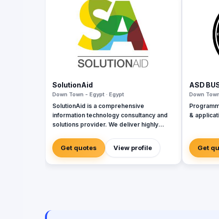
SolutionAid
ASD BU
Down Town - Egypt · Egypt
Down Town 
SolutionAid is a comprehensive
Programm
information technology consultancy and
& applicat
solutions provider. We deliver highly
responsive and innovative solutions that
enable clients to align their IT strategy
Get quotes
View profile
Get q
with their business goals and effectively
address their most critical IT needs.