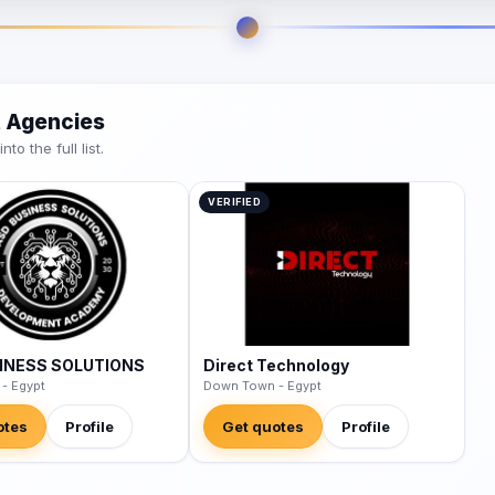
 Agencies
o the full list.
VERIFIED
INESS SOLUTIONS
Direct Technology
- Egypt
Down Town - Egypt
otes
Profile
Get quotes
Profile