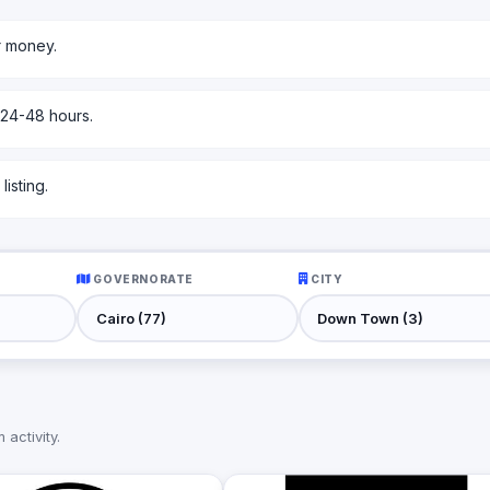
r money.
 24-48 hours.
isting.
GOVERNORATE
CITY
activity.