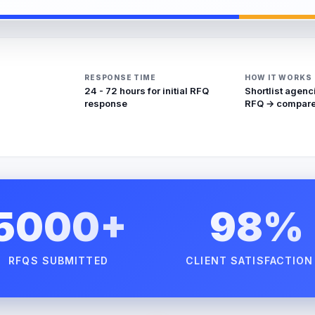
RESPONSE TIME
HOW IT WORKS
24 - 72 hours for initial RFQ
Shortlist agenc
response
RFQ → compare
5000+
98%
RFQS SUBMITTED
CLIENT SATISFACTION