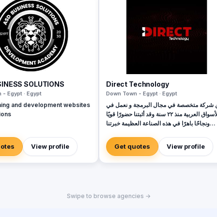
SINESS SOLUTIONS
Direct Technology
- Egypt · Egypt
Down Town - Egypt · Egypt
ing and development websites
 شركة متخصصة في مجال البرمجة و نعمل في
ions
الأسواق العربية منذ ٢٢ سنة وقد أثبتنا حضورًا قويًا
ونجاحًا باهرًا في هذه الصناعة العظيمة خبرتنا
الواسعة والمتميزة في البرمجة والتكنولوجيا ،
وسابقة أعمالنا الناجحة مع مجموعة كبيرة من
uotes
View profile
Get quotes
View profile
امات التجارية المعروفة والمشهورة في الأسواق
العربية والعالمية تجعلنا الخيار الأمثل لتلبية
حتياجات العملاء وتحقيق أهدافهم بأفضل واحدث
الحلول البرمجية. فريق العمل لدينا هو عبارة عن
جموعة من المبدعين والمتخصصين في مجالات
Swipe to browse agencies →
متعددة ، مما يسمح لنا بتنفيذ المشاريع بكفاءة
دة عالية وبما يضمن تلبية متطلبات عملائنا بدقة