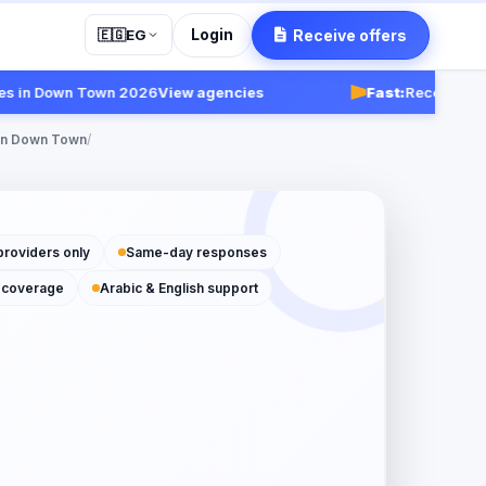
Login
Receive offers
🇪🇬
EG
n Down Town 2026
View agencies
Fast:
Receive respons
in Down Town
/
providers only
Same-day responses
 coverage
Arabic & English support