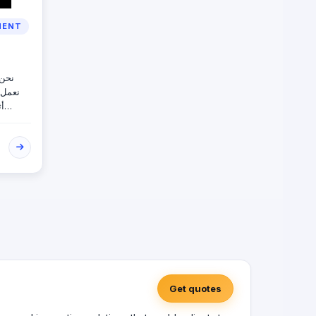
MENT
نحن 
أث
في ال
ال
التجا
العربي
احتي
والمتخص
لنا بتن
يضم
لأعلى معايير الجودة والأمان المعتمدة عالمياً.
Get quotes