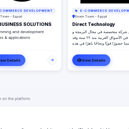
COMMERCE DEVELOPMENT
E-COMMERCE DEVELOP
Town - Egypt
Down Town - Egypt
BUSINESS SOLUTIONS
Direct Technology
mming and development
شركة متخصصة في مجال البرمجة و
es & applications
نعمل في الأسواق العربية منذ ٢٢ سنة وقد
بتنا حضورًا قويًا ونجاحًا باهرًا في هذه
الصناعة العظيمة خبرتنا الواسعة والمتميزة
برمجة والتكنولوجيا ، وسابقة أعمالنا
iew Details
View Details
ناجحة مع مجموعة كبيرة من العلامات
رية المعروفة والمشهورة في الأسواق
ة والعالمية تجعلنا الخيار الأمثل لتلبية
اجات العملاء وتحقيق أهدافهم بأفضل
واحدث الحلول البرمجية. فريق العمل لدينا
t
هو عبارة عن مجموعة من المبدعين
صين في مجالات متعددة ، مما يسمح
e on the platform.
فيذ المشاريع بكفاءة وجودة عالية وبما
ن تلبية متطلبات عملائنا بدقة ووفقًا