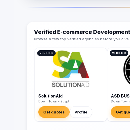
Verified E-commerce Development
Browse a few top verified agencies before you dive int
VERIFIED
VERIFIED
SolutionAid
ASD BUS
Down Town - Egypt
Down Town 
Get quotes
Profile
Get qu