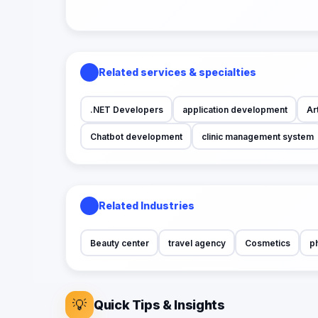
Related services & specialties
.NET Developers
application development
Art
Chatbot development
clinic management system
Related Industries
Beauty center
travel agency
Cosmetics
p
💡
Quick Tips & Insights