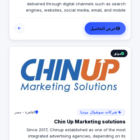
delivered through digital channels such as search
engines, websites, social media, email, and mobile
apps. Using these online media channels, digital
marketing is the method by which companies endorse
عرض التفاصيل
goods, services, and brands. Our rich qualifications in
ERP, web design and development, mobile applications,
branding, logo design, and digital marketing enable us
to breathe life into your ideas and elevate your
business.
موثق
شركات سوشيال ميديا
القاهرة - مصر
Chin Up Marketing solutions
Since 2017, Chinup established as one of the most
integrated advertising agencies, depending on its