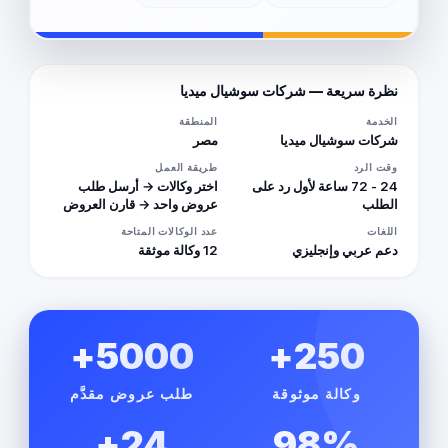
نظرة سريعة — شركات سوشيال ميديا
الخدمة
المنطقة
شركات سوشيال ميديا
مصر
وقت الرد
طريقة العمل
24 - 72 ساعة لأول رد على
اختر وكالات → أرسل طلب
الطلب
عروض واحد → قارن العروض
اللغات
عدد الوكالات المتاحة
دعم عربي وإنجليزي
12 وكالة موثقة
5000+
250+
وكالة موثوقة
طلب عروض مقدَّم
24+
98%