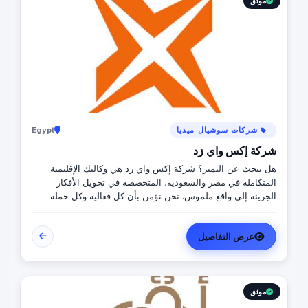
موثق
شركات سوشيال ميديا
Egypt
شركة إكس واي زد
هل تبحث عن التميز؟ شركة إكس واي زد هي وكالتك الإقليمية
المتكاملة في مصر والسعودية، المتخصصة في تحويل الأفكار
الجريئة إلى واقع ملموس. نحن نؤمن بأن كل فعالية وكل حملة
مؤثرين هي فرصة للتألق، لذلك نهتم بأدق التفاصيل من "الألف إلى
الياء". سواء كانت حملة مؤثرين واسعة النطاق أو فعالية إطلاق
عرض التفاصيل
منتج في الرياض أو القاهرة، فريقنا يضمن لك الوصول والانتشار.
انضم إلى قائمة شركائنا واختبر المعنى الحقيقي للإبداع المنظم.
إكس واي زد.. طاقتنا لا حدود لها.
موثق