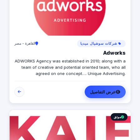
شركات سوشيال ميديا
القاهرة - مصر
Adworks
ADWORKS Agency was established in 2010; along with a
team of creative and potential oriented team, who all
agreed on one concept…. Unique Advertising.
ADWORKS aims at covering the diversity and growth of
the advertising field as it proves its presence. The main
عرض التفاصيل
objective of ADWORKS is “reflecting genuine and pure
originality” Realizing our clients’ targets & goals and
satisfy the particular requirement of each project is our
main objective in addition to committing to the details of
each project by regarding its exceptional and
موثق
uniqueness; a path to being one of the finest advertising
firms in Egypt. Introducing to our clients with key altering
project management to cover their requirements and