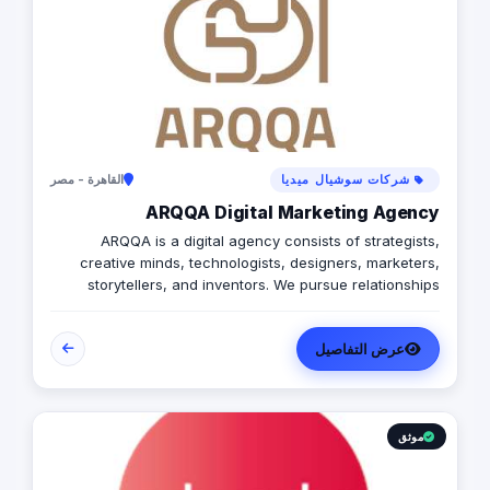
شركات سوشيال ميديا
القاهرة - مصر
ARQQA Digital Marketing Agency
ARQQA is a digital agency consists of strategists,
creative minds, technologists, designers, marketers,
storytellers, and inventors. We pursue relationships
based on transparency, persistence, mutual trust, and
integrity with our employees, customers and other
عرض التفاصيل
business partners.
موثق