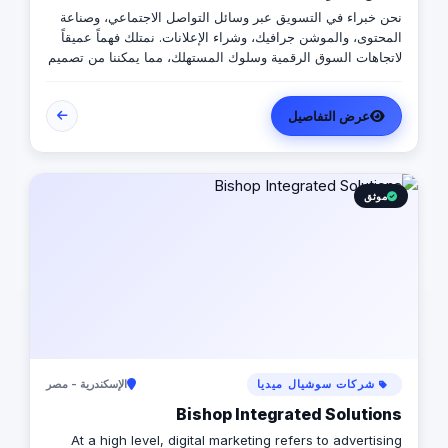
نحن خبراء في التسويق عبر وسائل التواصل الاجتماعي، وصناعة
المحتوى، والموشن جرافيك، وشراء الإعلانات. نمتلك فهماً عميقاً
لاتجاهات السوق الرقمية وسلوك المستهلك، مما يمكننا من تصميم
استراتيجيات مخصصة تجذب الجمهور وتحقق نتائج ملموسة. يختص
فريقنا في ابتكار محتوى جذّاب لا يلفت الانتباه فحسب، بل يعزز
عرض التفاصيل
أيضاً ولاء العملاء للعلامة التجارية. من التصاميم البصرية اللافتة إلى
الموشن جرافيك المؤثر، نحرص على أن يروي كل عنصر قصة قوية
ويوصل قيمة حقيقية. أما في مجال شراء الإعلانات، فنحن لا نكتفي
بوضع الإعلانات فحسب — بل نضمن تحقيق أقصى عائد على
الاستثمار. من خلال الاستهداف الدقيق المبني على البيانات،
موثق
وتحسين الميزانيات، وتتبع الأداء، نضمن أن تحقق كل حملة نتائج
استثنائية. نتائج حملاتنا؟ تفوق التوقعات، وتتجاوز المعايير، وتحقق
نمواً حقيقياً لعملائنا في مختلف القطاعات.
شركات سوشيال ميديا
الإسكندرية - مصر
Bishop Integrated Solutions
At a high level, digital marketing refers to advertising