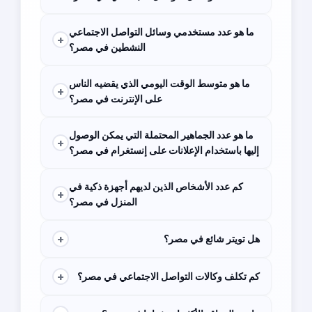
3h 06 m
67.4٪ الاستماع إلى خدمات بث الموسيقى
ما هو عدد مستخدمي وسائل التواصل الاجتماعي
+
النشطين في مصر؟
49 مليون وهو ما يمثل 47.4٪ من السكان
ما هو متوسط الوقت اليومي الذي يقضيه الناس
+
على الإنترنت في مصر؟
< ر / >
8h 02 دقيقة
ما هو عدد الجماهير المحتملة التي يمكن الوصول
+
إليها باستخدام الإعلانات على إنستغرام في مصر؟
>14 مليون
كم عدد الأشخاص الذين لديهم أجهزة ذكية في
+
المنزل في مصر؟
< ر / >
1.83 مليون
+
هل تويتر شائع في مصر؟
Twitter لديه 2 مليون مستخدم في مصر.
+
كم تكلف وكالات التواصل الاجتماعي في مصر؟
باقات التواصل الاجتماعي تبدأ من 12,000 جنيه مصري