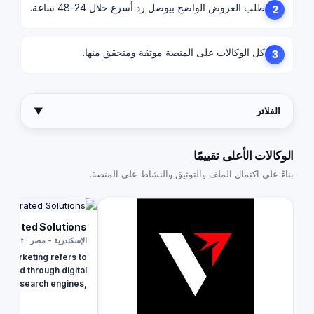
طلب العروض الواضح بيوصل رد أسرع خلال 24-48 ساعة.
2
كل الوكالات على المنصة موثقة ومتحقق منها.
3
الفلاتر
▼
الوكالات الأعلى تقييمًا
بناءً على اكتمال الملف والتوثيق والنشاط على المنصة.
egrated Solutions
الإسكندرية - مصر · Egypt
tal marketing refers to
ivered through digital
h as search engines,
ia, email, and mobile
nline media channels,