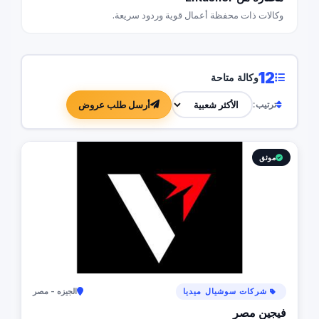
وكالات ذات محفظة أعمال قوية وردود سريعة.
12
وكالة متاحة
أرسل طلب عروض
ترتيب:
موثق
شركات سوشيال ميديا
الجيزه - مصر
فيجين مصر