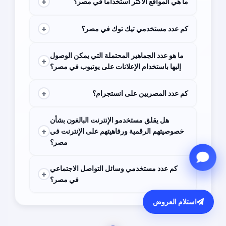
+
ما هي المواقع الأكثر استخداما في مصر؟
إلى 50,000 جنيه مصري شهريا. يمكن أن تختلف
التكلفة حسب متطلبات العملاء والميزات والخدمات
Google, Facebook, Youtube
المضافة.
+
كم عدد مستخدمي تيك توك في مصر؟
7.2 مليون مستخدم
ما هو عدد الجماهير المحتملة التي يمكن الوصول
+
إليها باستخدام الإعلانات على يوتيوب في مصر؟
40.50 مليون
+
كم عدد المصريين على انستجرام؟
14 مليون مستخدم في يناير 2021.
هل يقلق مستخدمو الإنترنت البالغون بشأن
+
خصوصيتهم الرقمية ورفاهيتهم على الإنترنت في
مصر؟
29.8٪ قلقون بشأن كيفية استخدام الشركات لبياناتها
كم عدد مستخدمي وسائل التواصل الاجتماعي
عبر الإنترنت
+
في مصر؟
34.8٪ استخدموا شكلا من أشكال أدوات حظر الإعلانات
51.45 مليون مستخدم
استلام العروض
31.5٪ يرفضون ملفات تعريف الارتباط على مواقع الويب