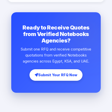
Ready to Receive Quotes
from Verified Notebooks
Agencies?
Submit one RFQ and receive competitive
quotations from verified Notebooks
agencies across Egypt, KSA, and UAE.
Submit Your RFQ Now