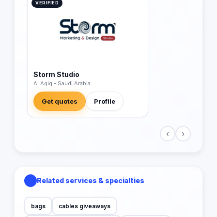
VERIFIED
Storm Studio
Al Aqiq - Saudi Arabia
Get quotes
Profile
‹
›
Related services & specialties
bags
cables giveaways