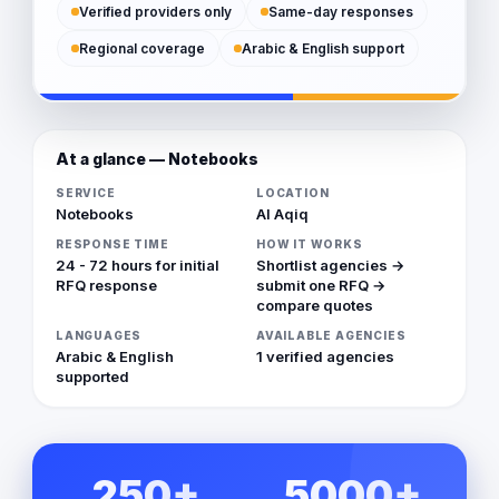
Verified providers only
Same-day responses
Regional coverage
Arabic & English support
At a glance — Notebooks
SERVICE
LOCATION
Notebooks
Al Aqiq
RESPONSE TIME
HOW IT WORKS
24 - 72 hours for initial
Shortlist agencies →
RFQ response
submit one RFQ →
compare quotes
LANGUAGES
AVAILABLE AGENCIES
Arabic & English
1 verified agencies
supported
250+
5000+