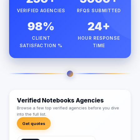
VERIFIED AGENCIES
RFQS SUBMITTED
98%
24+
CLIENT
HOUR RESPONSE
SATISFACTION %
TIME
Verified Notebooks Agencies
Browse a few top verified agencies before you dive
into the full list.
Get quotes