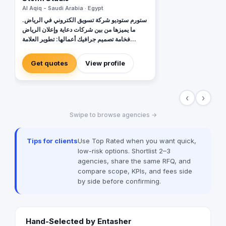
Al Aqiq - Saudi Arabia · Egypt
ستورم ستوديو شركة تسويق الكتروني في الرياض.
ما يميزها من بين شركات دعاية وإعلان الرياض
فخامة تصميم جرافيك أعمالها: تطوير العلامة
التجارية, تصميم الهوية التجارية، تصميم بروفايل
شركة، و إحدى أفضل شركات تصميم مواقع
Get quotes
View profile
الكترونية في السعودية. الإبداع في تصوير منتجات
احترافي، وتعد من أفضل شركات إدارة حسابات
التواصل الاجتماعي في الرياض. كذلك التميز عن أي
‹
›
شركات تصميم داخلي في الرياض أو تصميم ديكور
داخلي, ما يجعلها من أفضل مكاتب تصميم داخلي في
Swipe to browse agencies →
الرياض. | Storm Studio: Digital Marketing
Agency in Riyadh. Proud to be: Social
Media Management & Branding Agency
Tips for clients
Use Top Rated when you want quick,
Riyadh elites, one of the Best Interior
low-risk options. Shortlist 2–3
Design Companies in Riyadh, Product
agencies, share the same RFQ, and
Photography Studio Riyadh No.1,
compare scope, KPIs, and fees side
Company Profile Design & Advertising
by side before confirming.
Agency in Riyadh, SEO & Website
Development Company.
Hand-Selected by Entasher