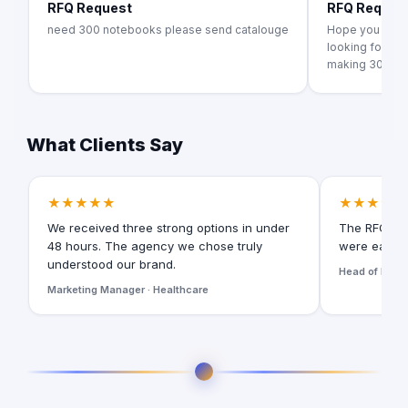
RFQ Request
RFQ Reques
need 300 notebooks please send catalouge
Hope you are d
looking for a pr
making 300...
What Clients Say
★★★★★
★★★★★
We received three strong options in under
The RFQ for
48 hours. The agency we chose truly
were easy t
understood our brand.
Head of Digita
Marketing Manager · Healthcare