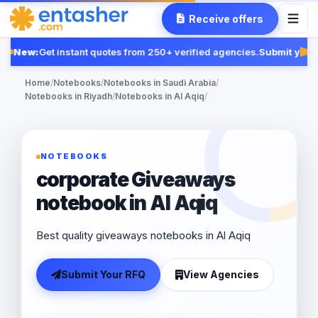
Receive offers
New:
Get instant quotes from 250+ verified agencies.
Submit your 
Fe
Home
/
Notebooks
/
Notebooks in Saudi Arabia
/
Notebooks in Riyadh
/
Notebooks in Al Aqiq
/
NOTEBOOKS
corporate Giveaways
notebook in Al Aqiq
Best quality giveaways notebooks in Al Aqiq
Submit Your RFQ
View Agencies