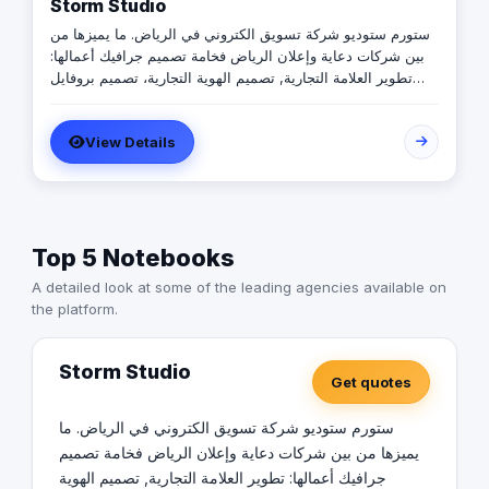
Storm Studio
ستورم ستوديو شركة تسويق الكتروني في الرياض. ما يميزها من
بين شركات دعاية وإعلان الرياض فخامة تصميم جرافيك أعمالها:
تطوير العلامة التجارية, تصميم الهوية التجارية، تصميم بروفايل
شركة، و إحدى أفضل شركات تصميم مواقع الكترونية في
السعودية. الإبداع في تصوير منتجات احترافي، وتعد من أفضل
View Details
شركات إدارة حسابات التواصل الاجتماعي في الرياض. كذلك
التميز عن أي شركات تصميم داخلي في الرياض أو تصميم ديكور
داخلي, ما يجعلها من أفضل مكاتب تصميم داخلي في الرياض. |
Storm Studio: Digital Marketing Agency in Riyadh. Proud
to be: Social Media Management & Branding Agency
Top 5 Notebooks
Riyadh elites, one of the Best Interior Design Companies
in Riyadh, Product Photography Studio Riyadh No.1,
A detailed look at some of the leading agencies available on
Company Profile Design & Advertising Agency in Riyadh,
the platform.
SEO & Website Development Company.
Storm Studio
Get quotes
ستورم ستوديو شركة تسويق الكتروني في الرياض. ما
يميزها من بين شركات دعاية وإعلان الرياض فخامة تصميم
جرافيك أعمالها: تطوير العلامة التجارية, تصميم الهوية